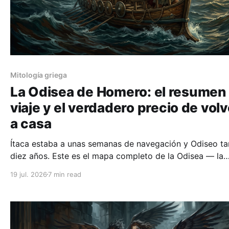
Mitología griega
La Odisea de Homero: el resumen 
viaje y el verdadero precio de volv
a casa
Ítaca estaba a unas semanas de navegación y Odiseo ta
diez años. Este es el mapa completo de la Odisea — la
guerra, los monstruos, el regreso — y la razón de que u
19 jul. 2026
7 min read
poema de hace 2.800 años inventara la palabra «nostalg