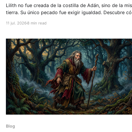
Lilith no fue creada de la costilla de Adán, sino de la m
tierra. Su único pecado fue exigir igualdad. Descubre c
el demonio más temido del judaísmo se convirtió en el
11 jul. 2026
8 min read
símbolo feminista más poderoso.
Blog