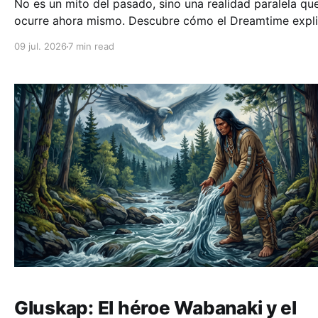
No es un mito del pasado, sino una realidad paralela qu
ocurre ahora mismo. Descubre cómo el Dreamtime expli
creación, la reencarnación y la conexión sagrada con la
09 jul. 2026
7 min read
tierra.
Gluskap: El héroe Wabanaki y el