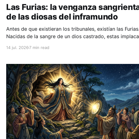
Las Furias: la venganza sangrient
de las diosas del inframundo
Antes de que existieran los tribunales, existían las Furias
Nacidas de la sangre de un dios castrado, estas implaca
deidades del inframundo no buscaban justicia, sino ven
14 jul. 2026
7 min read
física contra quienes rompían las leyes naturales de la
familia.