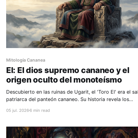
Mitología Cananea
El: El dios supremo cananeo y el
origen oculto del monoteísmo
Descubierto en las ruinas de Ugarit, el 'Toro El' era el s
patriarca del panteón cananeo. Su historia revela los
sorprendentes vínculos entre los antiguos mitos politeís
05 jul. 2026
6 min read
el Dios de la Biblia.