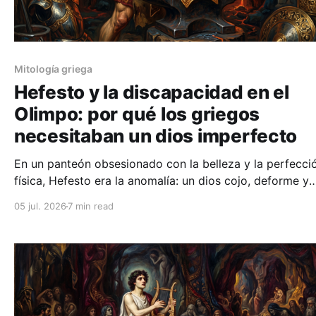
Mitología griega
Hefesto y la discapacidad en el
Olimpo: por qué los griegos
necesitaban un dios imperfecto
En un panteón obsesionado con la belleza y la perfecci
física, Hefesto era la anomalía: un dios cojo, deforme y
cubierto de hollín. Su historia es la del rechazo, pero t
05 jul. 2026
7 min read
la de la redención a través del trabajo.