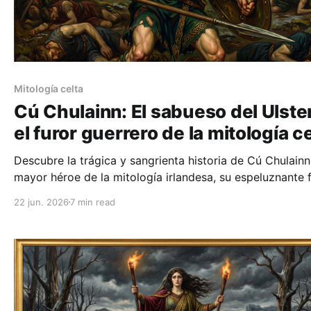
Mitología celta
Cú Chulainn: El sabueso del Ulste
el furor guerrero de la mitología c
Descubre la trágica y sangrienta historia de Cú Chulainn,
mayor héroe de la mitología irlandesa, su espeluznante 
de batalla (ríastrad) y por qué su leyenda sigue viva hoy
22 jun. 2026
7 min read