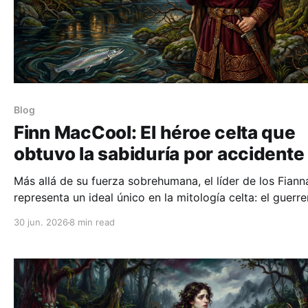
Blog
Finn MacCool: El héroe celta que
obtuvo la sabiduría por accidente
Más allá de su fuerza sobrehumana, el líder de los Fiann
representa un ideal único en la mitología celta: el guerre
poeta. Descubre cómo Finn MacCool moldeó la identid
30 jun. 2026
8 min read
Irlanda y por qué su leyenda del 'rey durmiente' sigue vi