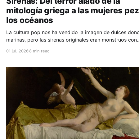
Sirenas: Del terror alado de la
mitología griega a las mujeres pe
los océanos
La cultura pop nos ha vendido la imagen de dulces donc
marinas, pero las sirenas originales eran monstruos con
cuerpo de pájaro que devoraban marineros. Descubre 
01 jul. 2026
8 min read
la evolución de este mito refleja el terror histórico del s
humano hacia el mar.