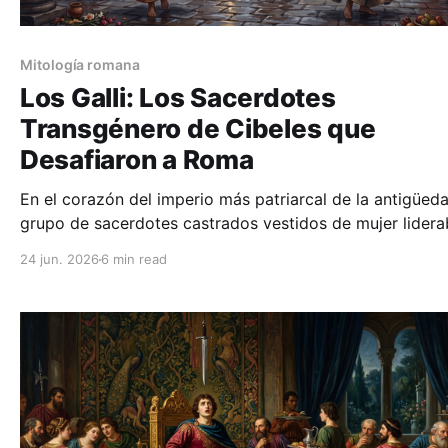
Mitología romana
Los Galli: Los Sacerdotes
Transgénero de Cibeles que
Desafiaron a Roma
En el corazón del imperio más patriarcal de la antigüeda
grupo de sacerdotes castrados vestidos de mujer lidera
culto oficial a la Gran Madre. Descubre la fascinante his
24 jun. 2026
6 min read
de los Galli y el sincretismo romano.