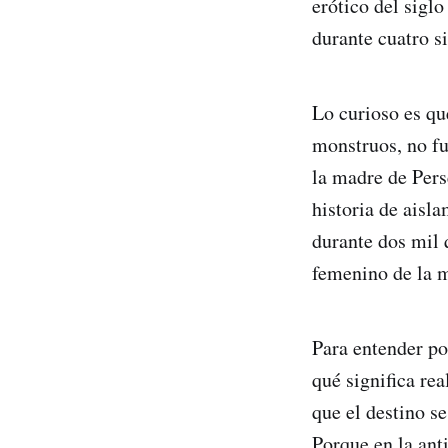
erótico del sigl
durante cuatro s
Lo curioso es q
monstruos, no fun
la madre de Pers
historia de aisl
durante dos mil 
femenino de la m
Para entender po
qué significa re
que el destino s
Porque en la ant