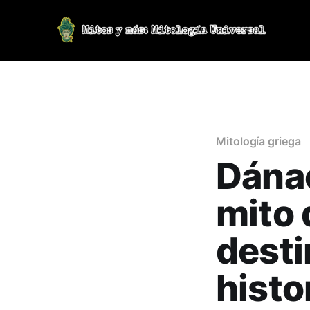
Mitología griega
Dánae 
mito 
desti
histo