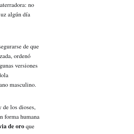
 aterradora: no
luz algún día
asegurarse de que
zada, ordenó
lgunas versiones
dola
mano masculino.
 de los dioses,
 en forma humana
via de oro
que