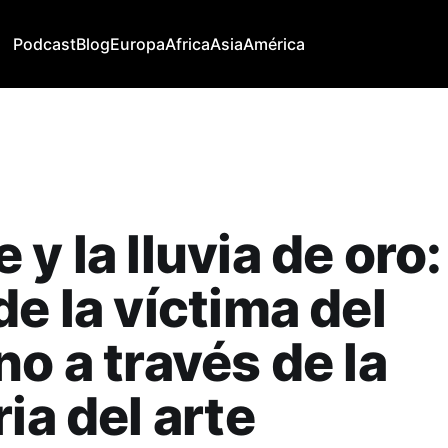
Podcast
Blog
Europa
Africa
Asia
América
y la lluvia de oro:
de la víctima del
no a través de la
ria del arte