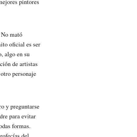
mejores pintores
. No mató
to oficial es ser
, algo en su
ión de artistas
 otro personaje
oro y preguntarse
dre para evitar
todas formas.
rofecías del