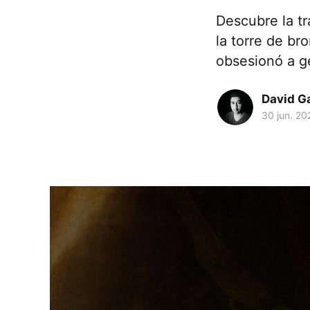
Descubre la tr
la torre de b
obsesionó a g
David G
30 jun. 20