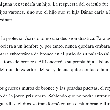
 alguna vez tendría un hijo. La respuesta del oráculo fue
ijos varones, sino que el hijo que su hija Dánae daría a 
esinaría.
 la profecía, Acrisio tomó una decisión drástica. Para 
ociera a un hombre y, por tanto, nunca quedara embara
mara subterránea de bronce en el patio de su palacio (a
a torre de bronce). Allí encerró a su propia hija, aislán
l mundo exterior, del sol y de cualquier contacto hu
os gruesos muros de bronce y las pesadas puertas, el rey
ó de la joven prisionera. Sabiendo que no podía entrar
llu
s guardias, el dios se transformó en una deslumbrante