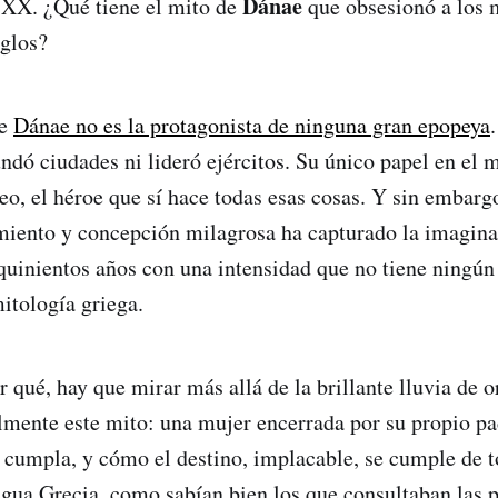
Dánae
o XX. ¿Qué tiene el mito de
que obsesionó a los 
iglos?
ue
Dánae no es la protagonista de ninguna gran epopeya
dó ciudades ni lideró ejércitos. Su único papel en el mi
eo, el héroe que sí hace todas esas cosas. Y sin embargo
amiento y concepción milagrosa ha capturado la imaginac
quinientos años con una intensidad que no tiene ningún
itología griega.
r qué, hay que mirar más allá de la brillante lluvia de 
almente este mito: una mujer encerrada por su propio pa
e cumpla, y cómo el destino, implacable, se cumple de 
igua Grecia, como sabían bien los que consultaban las p