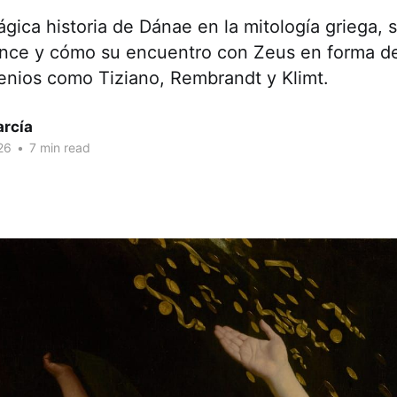
ágica historia de Dánae en la mitología griega, 
ronce y cómo su encuentro con Zeus en forma de
enios como Tiziano, Rembrandt y Klimt.
arcía
26
•
7 min read