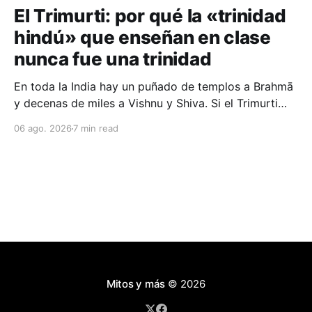
El Trimurti: por qué la «trinidad
hindú» que enseñan en clase
nunca fue una trinidad
En toda la India hay un puñado de templos a Brahmā
y decenas de miles a Vishnu y Shiva. Si el Trimurti
fuese la trinidad simétrica de los libros de texto, a un
06 ago. 2026
7 min read
tercio le habría faltado construir su parte.
Mitos y más
© 2026