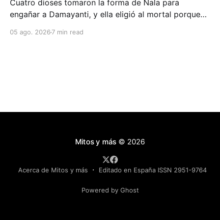
Cuatro dioses tomaron la forma de Nala para
engañar a Damayanti, y ella eligió al mortal porque
era el único que sudaba y proyectaba sombra. Su
05 ago. 2026
7 min read
prueba para distinguir a un dios de un hombre es la
que hoy usamos contra los deepfakes.
Mitos y más
© 2026
Acerca de Mitos y más
Editado en España ISSN 2951-9764
Powered by Ghost