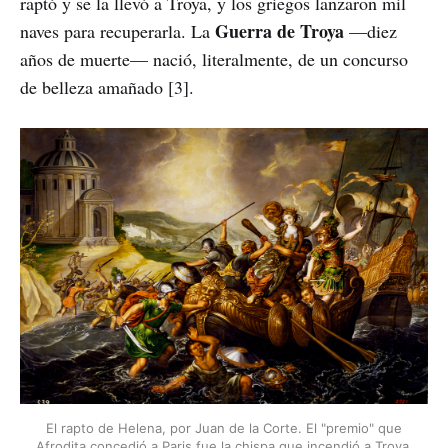
raptó y se la llevó a Troya, y los griegos lanzaron mil
Guerra de Troya
naves para recuperarla. La
—diez
años de muerte— nació, literalmente, de un concurso
de belleza amañado [3].
El rapto de Helena, por Juan de la Corte. El "premio" que
Afrodita concedió a Paris fue la chispa que incendió a Troya.