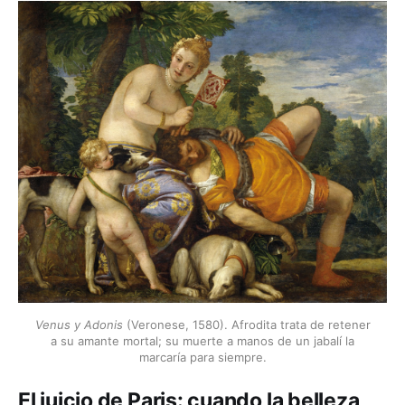
Venus y Adonis
(Veronese, 1580). Afrodita trata de retener
a su amante mortal; su muerte a manos de un jabalí la
marcaría para siempre.
El juicio de Paris: cuando la belleza