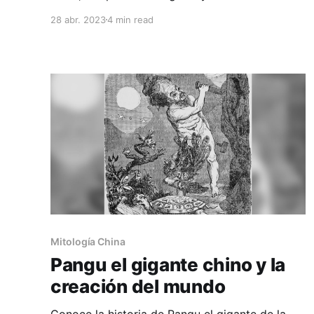
fascinantes. Sumérgete en su simbolismo y
28 abr. 2023
4 min read
trascendencia en la rica cultura y tradición
taoísta. 🐉✨
Mitología China
Pangu el gigante chino y la
creación del mundo
Conoce la historia de Pangu el gigante de la