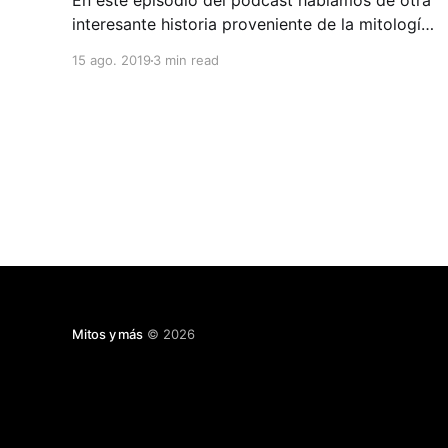
En este episodio del podcast hablamos de otra
interesante historia proveniente de la mitología
china, la leyenda de la puerta del dragón.
15 ago. 2019
3 min read
Mitos y más
© 2026