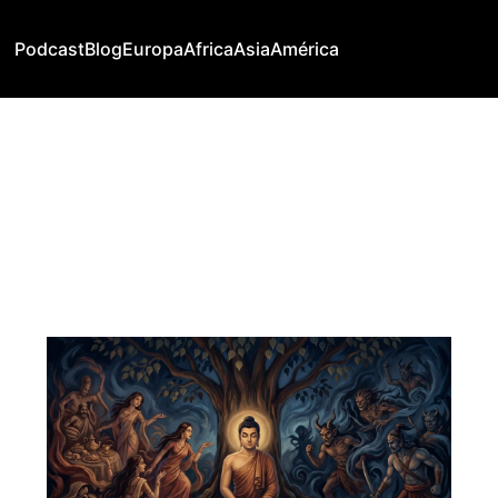
Podcast
Blog
Europa
Africa
Asia
América