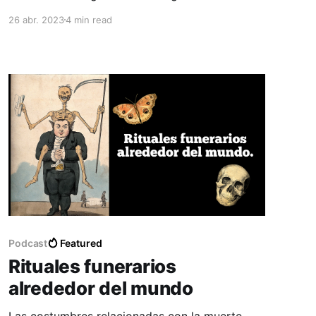
Sumérgete en el legado y las enseñanzas de
26 abr. 2023
4 min read
este emblemático personaje y su impacto en la
vida de nuestros antepasados. ¡No te lo
pierdas!
Podcast
Featured
Rituales funerarios
alrededor del mundo
Las costumbres relacionadas con la muerte