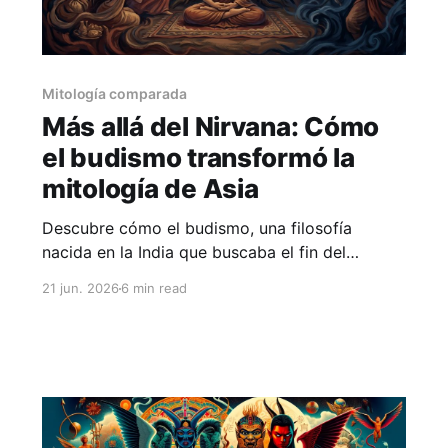
Mitología comparada
Más allá del Nirvana: Cómo
el budismo transformó la
mitología de Asia
Descubre cómo el budismo, una filosofía
nacida en la India que buscaba el fin del
sufrimiento, absorbió y transformó los mitos,
21 jun. 2026
6 min read
dioses y demonios de toda Asia, desde la India
hasta el Japón.