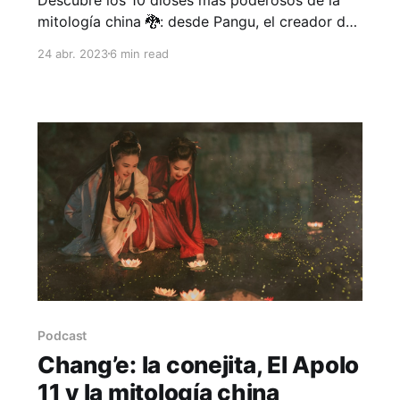
mitología china 🐉: desde Pangu, el creador del
universo, hasta Sun Wukong, el Rey Mono 🐒.
24 abr. 2023
6 min read
Adéntrate en sus fascinantes leyendas y
atributos 🏯. #MitologíaChina #DiosesChinos
Podcast
Chang’e: la conejita, El Apolo
11 y la mitología china