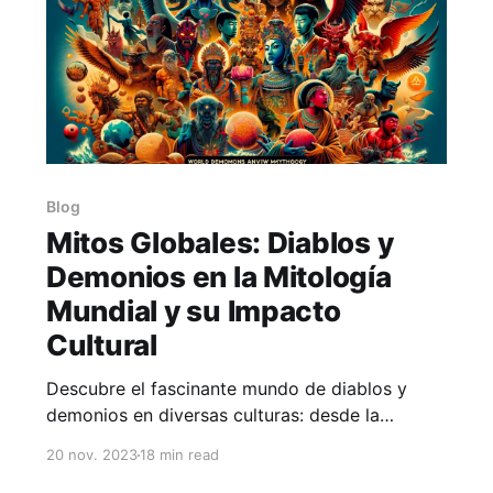
Blog
Mitos Globales: Diablos y
Demonios en la Mitología
Mundial y su Impacto
Cultural
Descubre el fascinante mundo de diablos y
demonios en diversas culturas: desde la
mitología egipcia hasta el budismo. Un viaje
20 nov. 2023
18 min read
por su simbolismo, impacto en arte, música y