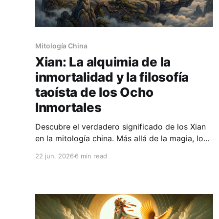
Mitología China
Xian: La alquimia de la
inmortalidad y la filosofía
taoísta de los Ocho
Inmortales
Descubre el verdadero significado de los Xian
en la mitología china. Más allá de la magia, los
Ocho Inmortales representan un mapa
22 jun. 2026
6 min read
psicológico taoísta para alcanzar la plenitud
humana.