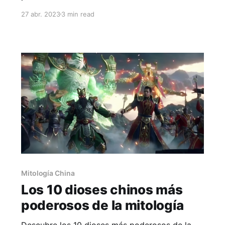
mitología china.
27 abr. 2023
3 min read
Mitología China
Los 10 dioses chinos más
poderosos de la mitología
Descubre los 10 dioses más poderosos de la