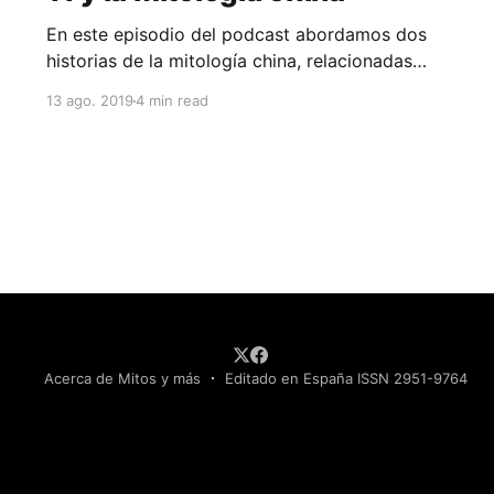
En este episodio del podcast abordamos dos
historias de la mitología china, relacionadas
con nuestro satélite natural, la leyenda Chang’e
13 ago. 2019
4 min read
y el mito del conejo de jade
Acerca de Mitos y más
Editado en España ISSN 2951-9764