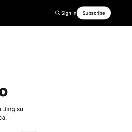
Sign in
Subscribe
ao
e Jing su
ca.