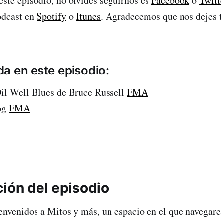
 este episodio, no olvides seguirnos es
Facebook
o
Twitt
odcast en
Spotify
o
Itunes
. Agradecemos que nos dejes 
a en este episodio:
Oil Well Blues de Bruce Russell
FMA
og
FMA
ción del episodio
ienvenidos a Mitos y más, un espacio en el que navega