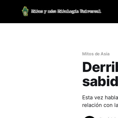
Mitos de Asia
Derri
sabid
Esta vez habl
relación con l