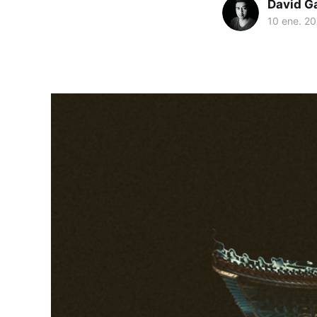
David G
10 ene. 2