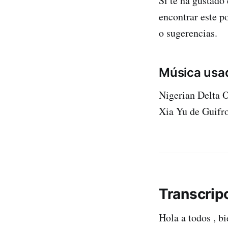
Si te ha gustado
encontrar este p
o sugerencias.
Música usad
Nigerian Delta 
Xia Yu de Guifr
Transcrip
Hola a todos , b