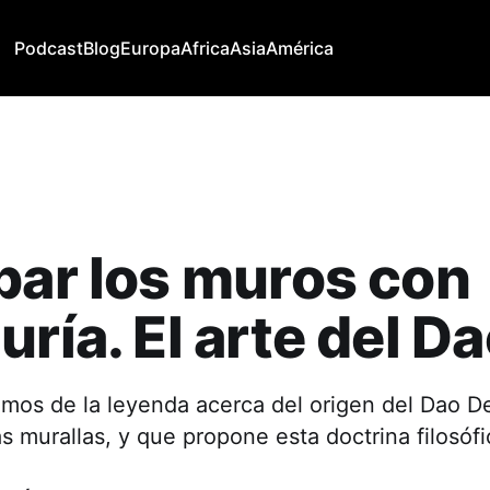
Podcast
Blog
Europa
Africa
Asia
América
bar los muros con
uría. El arte del D
amos de la leyenda acerca del origen del Dao D
as murallas, y que propone esta doctrina filosófi