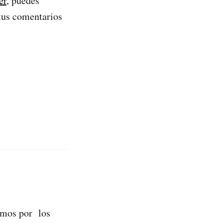
er
, puedes
tus comentarios
remos por los