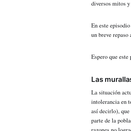
diversos mitos y
En este episodio
un breve repaso a
Espero que este 
Las murallas
La situación act
intolerancia en 
así decirlo), qu
parte de la pobl
razones no logra