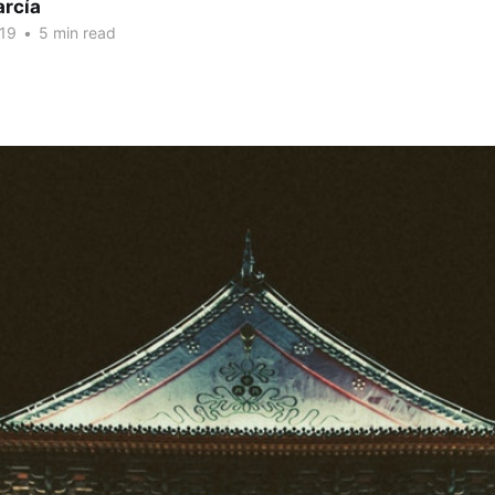
arcía
019
•
5 min read