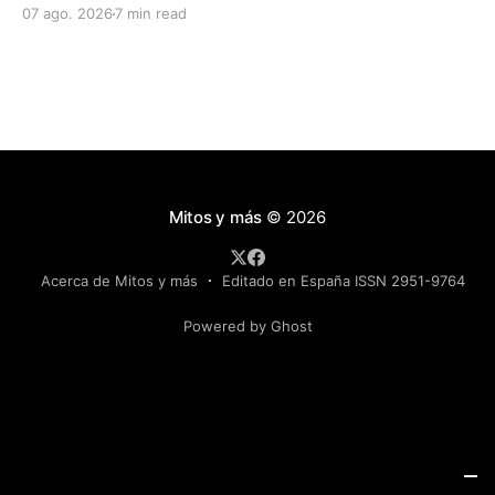
una suplantación o un número de teatro, y ahí está
07 ago. 2026
7 min read
exactamente el sentido del relato.
Mitos y más
© 2026
Acerca de Mitos y más
Editado en España ISSN 2951-9764
Powered by Ghost