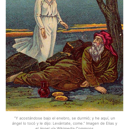
“Y acostándose bajo el enebro, se durmió; y he aquí, un
ángel lo tocó y le dijo: Levántate, come.” Imagen de Elias y
el ángel vía Wikimedia Commons