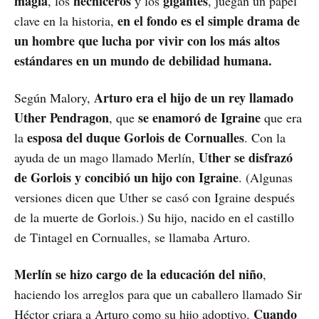
magia
hechiceros
gigantes
, los
y los
, juegan un papel
en el fondo es el simple drama de
clave en la historia,
un hombre que lucha por vivir con los más altos
estándares en un mundo de debilidad humana.
Arturo era el hijo de un rey llamado
Según Malory,
Uther Pendragon
se enamoró de Igraine
, que
que era
esposa del duque Gorlois de Cornualles
la
. Con la
Uther se disfrazó
ayuda de un mago llamado Merlín,
de Gorlois y concibió un hijo con Igraine
. (Algunas
versiones dicen que Uther se casó con Igraine después
de la muerte de Gorlois.) Su hijo, nacido en el castillo
de Tintagel en Cornualles, se llamaba Arturo.
Merlín se hizo cargo de la educación del niño
,
haciendo los arreglos para que un caballero llamado Sir
Cuando
Héctor criara a Arturo como su hijo adoptivo.