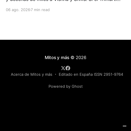
fuese la trinidad simétrica de los libros de texto, a un
06 ago. 2026
7 min read
tercio le habría faltado construir su parte.
Mitos y más
© 2026
Acerca de Mitos y más
Editado en España ISSN 2951-9764
Powered by Ghost