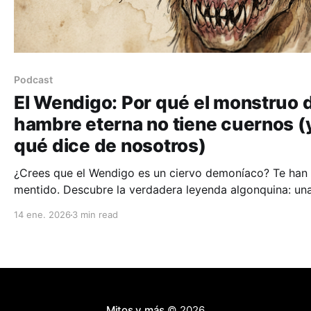
Podcast
El Wendigo: Por qué el monstruo 
hambre eterna no tiene cuernos (
qué dice de nosotros)
¿Crees que el Wendigo es un ciervo demoníaco? Te han
mentido. Descubre la verdadera leyenda algonquina: un
historia de esqueletos humanos, corazones de hielo y u
14 ene. 2026
3 min read
maldición de hambre eterna que explica, a través del
concepto 'Virus Wétiko', nuestra sociedad de consumo
actual.
Mitos y más
© 2026