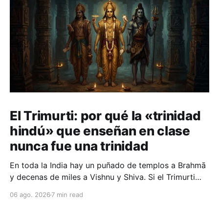
El Trimurti: por qué la «trinidad
hindú» que enseñan en clase
nunca fue una trinidad
En toda la India hay un puñado de templos a Brahmā
y decenas de miles a Vishnu y Shiva. Si el Trimurti
fuese la trinidad simétrica de los libros de texto, a un
06 ago. 2026
7 min read
tercio le habría faltado construir su parte.