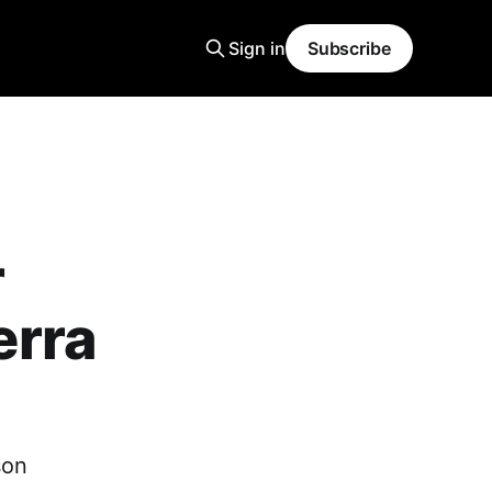
Sign in
Subscribe
r
erra
son