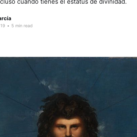
cluso cuando tienes el estatus de divinidad.
arcía
019
•
5 min read