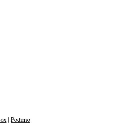
oox
|
Podimo