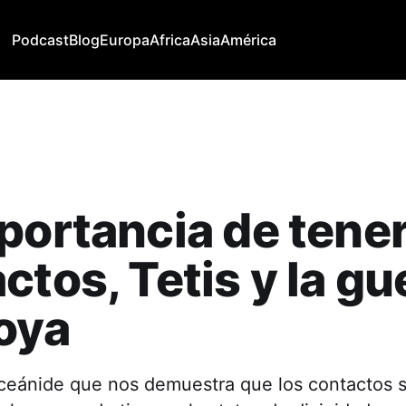
Podcast
Blog
Europa
Africa
Asia
América
portancia de tene
ctos, Tetis y la gu
oya
oceánide que nos demuestra que los contactos 