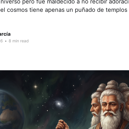
niverso pero fue maldecido a no recibir adorac
 del cosmos tiene apenas un puñado de templos 
arcía
26
•
8 min read