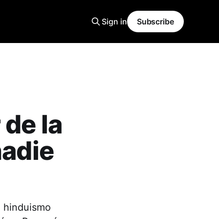
Sign in
Subscribe
 de la
nadie
l hinduismo