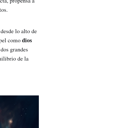
cta, propensa a
tos.
 desde lo alto de
dios
papel como
 dos grandes
ilibrio de la