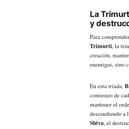
La Trimurt
y destruc
Para comprender 
Trimurti
, la tr
creación, manten
enemigas, sino c
B
En esta tríada,
comienzo de cada
mantener el orde
descendiendo a l
Shiva
, el destru