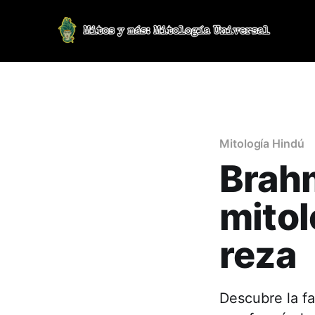
Mitología Hindú
Brahm
mitol
reza
Descubre la fa