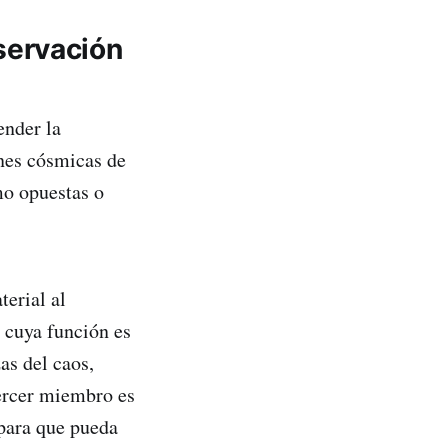
eservación
ender la
ones cósmicas de
mo opuestas o
terial al
, cuya función es
as del caos,
tercer miembro es
o para que pueda