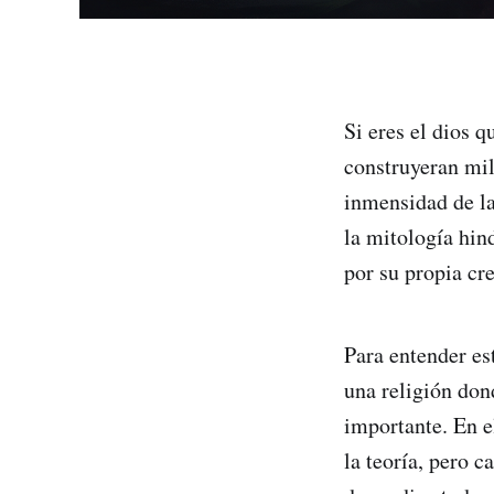
Si eres el dios q
construyeran mil
inmensidad de la
la mitología hin
por su propia cr
Para entender es
una religión don
importante. En e
la teoría, pero c