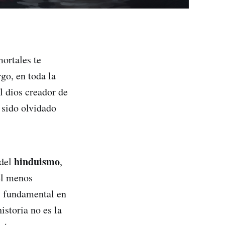
mortales te
go, en toda la
l dios creador de
 sido olvidado
hinduismo
 del
,
el menos
s fundamental en
historia no es la