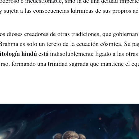
oderoso e incuestionable, sino la de una deidad imperfe
y sujeta a las consecuencias kármicas de sus propios ac
los dioses creadores de otras tradiciones, que gobiernan
Brahma es solo un tercio de la ecuación cósmica. Su 
itología hindú
está indisolublemente ligado a las otras
erso, formando una trinidad sagrada que mantiene el equ