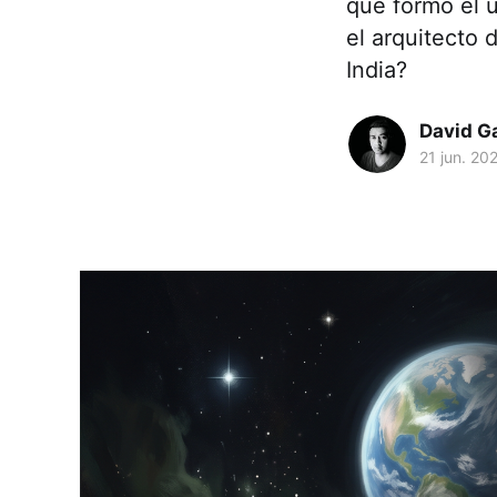
que formó el u
el arquitecto
India?
David G
21 jun. 20