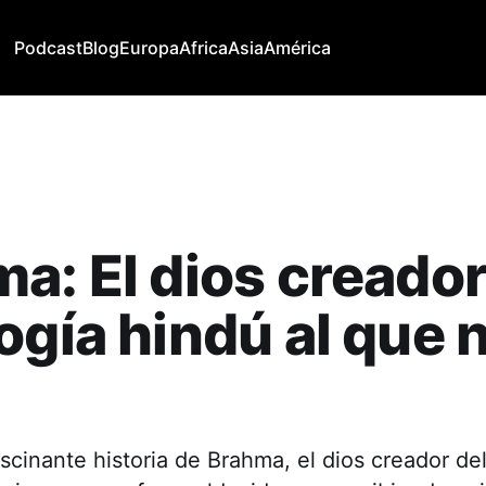
Podcast
Blog
Europa
Africa
Asia
América
a: El dios creador
ogía hindú al que 
scinante historia de Brahma, el dios creador de